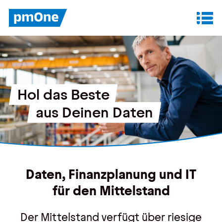
Unser Angebot
Datenanalyse & Reporting
Hol das Beste
Finanzplanung & Controlling
aus Deinen Daten
IT-Betrieb & Support
Insights
Daten, Finanzplanung und IT
Anwenderberichte
für den Mittelstand
Whitepaper
Der Mittelstand verfügt über riesige
Blog