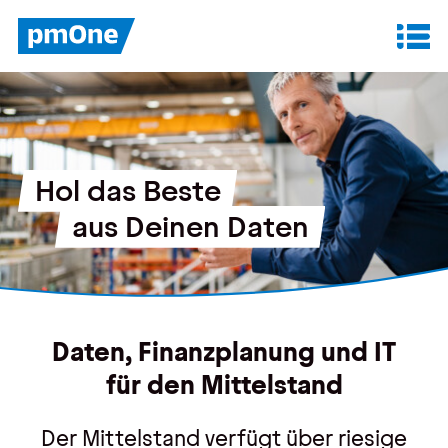
Unser Angebot
Datenanalyse & Reporting
Hol das Beste
Finanzplanung & Controlling
aus Deinen Daten
IT-Betrieb & Support
Insights
Daten, Finanzplanung und IT
Anwenderberichte
für den Mittelstand
Whitepaper
Der Mittelstand verfügt über riesige
Blog