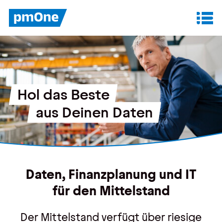
Unser Angebot
Datenanalyse & Reporting
Hol das Beste
Finanzplanung & Controlling
aus Deinen Daten
IT-Betrieb & Support
Insights
Daten, Finanzplanung und IT
Anwenderberichte
für den Mittelstand
Whitepaper
Der Mittelstand verfügt über riesige
Blog