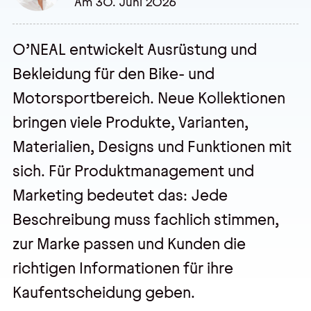
Am 30. Juni 2026
O’NEAL entwickelt Ausrüstung und
Veranstaltungen
Bekleidung für den Bike- und
Trainings
Motorsportbereich. Neue Kollektionen
Webseminare
bringen viele Produkte, Varianten,
Events
Materialien, Designs und Funktionen mit
sich. Für Produktmanagement und
Über uns
Marketing bedeutet das: Jede
Wir sind pmOne
Beschreibung muss fachlich stimmen,
zur Marke passen und Kunden die
Partner & Technologie
richtigen Informationen für ihre
Jobs & Karriere
Kaufentscheidung geben.