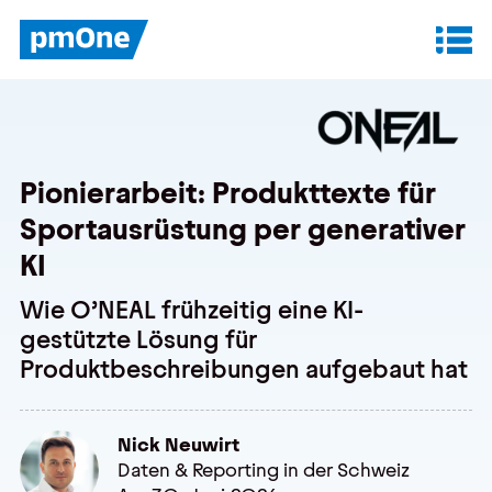
Unser Angebot
Datenanalyse & Reporting
Pionierarbeit: Produkttexte für
Finanzplanung & Controlling
Sportausrüstung per generativer
IT-Betrieb & Support
KI
Wie O’NEAL frühzeitig eine KI-
gestützte Lösung für
Insights
Produktbeschreibungen aufgebaut hat
Anwenderberichte
Whitepaper
Nick Neuwirt
Daten & Reporting in der Schweiz
Blog