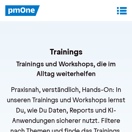
Unser Angebot
Datenanalyse & Reporting
Trainings
Finanzplanung & Controlling
Trainings und Workshops, die im
IT-Betrieb & Support
Alltag weiterhelfen
Praxisnah, verständlich, Hands-On: In
Insights
unseren Trainings und Workshops lernst
Anwenderberichte
Du, wie Du Daten, Reports und KI-
Whitepaper
Anwendungen sicherer nutzt. Filtere
Blog
nach Themen und finde das Trainings,