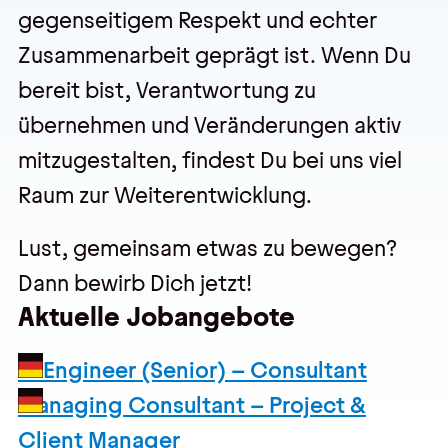
gegenseitigem Respekt und echter
Zusammenarbeit geprägt ist. Wenn Du
Veranstaltungen
bereit bist, Verantwortung zu
Trainings
übernehmen und Veränderungen aktiv
Webseminare
mitzugestalten, findest Du bei uns viel
Events
Raum zur Weiterentwicklung.
Lust, gemeinsam etwas zu bewegen?
Über uns
Dann bewirb Dich jetzt!
Wir sind pmOne
Aktuelle Jobangebote
Partner & Technologie
AI Engineer (Senior) – Consultant
Jobs & Karriere
Managing Consultant – Project &
Client Manager