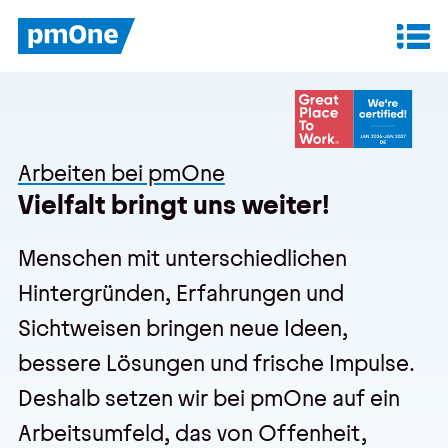
Unser Angebot
Datenanalyse & Reporting
Arbeiten bei pmOne
Finanzplanung & Controlling
Vielfalt bringt uns weiter!
IT-Betrieb & Support
Menschen mit unterschiedlichen
Hintergründen, Erfahrungen und
Insights
Sichtweisen bringen neue Ideen,
Anwenderberichte
bessere Lösungen und frische Impulse.
Deshalb setzen wir bei pmOne auf ein
Whitepaper
Arbeitsumfeld, das von Offenheit,
Blog