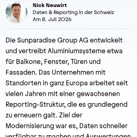
Nick Neuwirt
Daten & Reporting in der Schweiz
Am 8. Juli 2026
Veranstaltungen
Trainings
Die Sunparadise Group AG entwickelt
Webseminare
und vertreibt Aluminiumsysteme etwa
Events
für Balkone, Fenster, Türen und
Fassaden. Das Unternehmen mit
Standorten in ganz Europa arbeitet seit
Über uns
vielen Jahren mit einer gewachsenen
Wir sind pmOne
Reporting-Struktur, die es grundlegend
Partner & Technologie
zu erneuern galt. Ziel der
Jobs & Karriere
Modernisierung war es, Daten schneller
verfügbar zu machen und Auswertungen