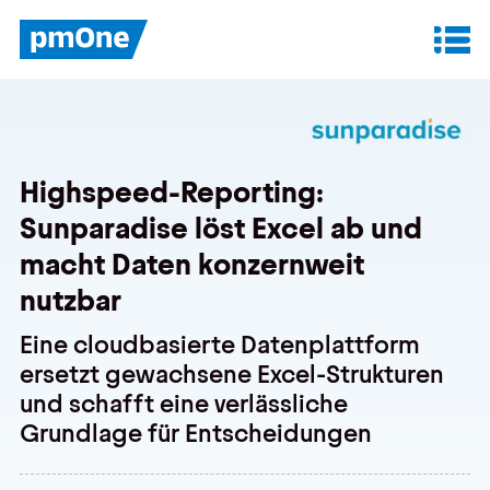
Unser Angebot
Datenanalyse & Reporting
Highspeed-Reporting:
Finanzplanung & Controlling
Sunparadise löst Excel ab und
IT-Betrieb & Support
macht Daten konzernweit
nutzbar
Eine cloudbasierte Datenplattform
Insights
ersetzt gewachsene Excel-Strukturen
Anwenderberichte
und schafft eine verlässliche
Grundlage für Entscheidungen
Whitepaper
Blog