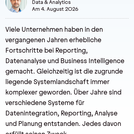
Data & Analytics
Am 4. August 2026
Veranstaltungen
Viele Unternehmen haben in den
Trainings
vergangenen Jahren erhebliche
Webseminare
Fortschritte bei Reporting,
Events
Datenanalyse und Business Intelligence
gemacht. Gleichzeitig ist die zugrunde
liegende Systemlandschaft immer
Über uns
komplexer geworden. Über Jahre sind
Wir sind pmOne
verschiedene Systeme für
Partner & Technologie
Datenintegration, Reporting, Analyse
Jobs & Karriere
und Planung entstanden. Jedes davon