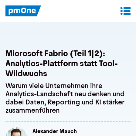
Unser Angebot
Datenanalyse & Reporting
Microsoft Fabric (Teil 1|2):
Finanzplanung & Controlling
Analytics-Plattform statt Tool-
IT-Betrieb & Support
Wildwuchs
Warum viele Unternehmen ihre
Analytics-Landschaft neu denken und
Insights
dabei Daten, Reporting und KI stärker
Anwenderberichte
zusammenführen
Whitepaper
Alexander Mauch
Blog