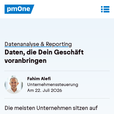
Unser Angebot
Datenanalyse & Reporting
Datenanalyse & Reporting
Finanzplanung & Controlling
Daten, die Dein Geschäft
voranbringen
IT-Betrieb & Support
Fahim Alefi
Insights
Unternehmenssteuerung
Am 22. Juli 2026
Anwenderberichte
Whitepaper
Die meisten Unternehmen sitzen auf
Blog