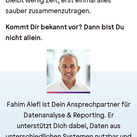
bleibt wenig Zeit, erst einmal alles
Kontakt
sauber zusammenzutragen.
Kontakt, Impressum
Kommt Dir bekannt vor? Dann bist Du
Datenschutz
nicht allein.
AGBs
Hinweisgebersystem
Fahim Alefi
ist Dein Ansprechpartner für
Datenanalyse & Reporting. Er
unterstützt Dich dabei, Daten aus
unterschiedlichen Systemen nutzbar und