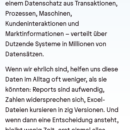
einem Datenschatz aus Transaktionen,
Prozessen, Maschinen,
Veranstaltungen
Kundeninteraktionen und
Trainings
Marktinformationen – verteilt über
Dutzende Systeme in Millionen von
Webseminare
Datensätzen.
Events
Wenn wir ehrlich sind, helfen uns diese
Daten im Alltag oft weniger, als sie
Über uns
könnten: Reports sind aufwendig,
Wir sind pmOne
Zahlen widersprechen sich, Excel-
Partner & Technologie
Dateien kursieren in zig Versionen. Und
Jobs & Karriere
wenn dann eine Entscheidung ansteht,