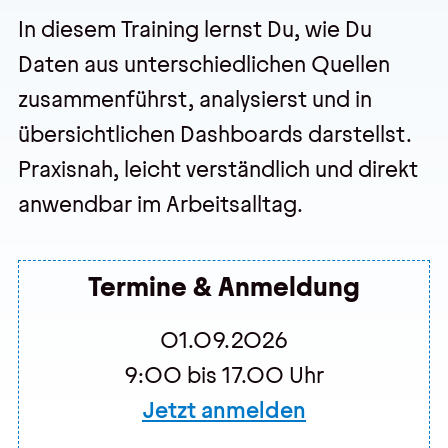
In diesem Training lernst Du, wie Du
Daten aus unterschiedlichen Quellen
Veranstaltungen
zusammenführst, analysierst und in
Trainings
übersichtlichen Dashboards darstellst.
Webseminare
Praxisnah, leicht verständlich und direkt
Events
anwendbar im Arbeitsalltag.
Über uns
Termine & Anmeldung
Wir sind pmOne
01.09.2026
Partner & Technologie
9:00 bis 17.00 Uhr
Jobs & Karriere
Jetzt anmelden