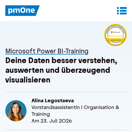
Unser Angebot
Datenanalyse & Reporting
Microsoft Power BI-Training
Finanzplanung & Controlling
Deine Daten besser verstehen,
auswerten und überzeugend
IT-Betrieb & Support
visualisieren
Insights
Alina Legostaeva
Anwenderberichte
Vorstandsassistentin I Organisation &
Training
Whitepaper
Am 23. Juli 2026
Blog