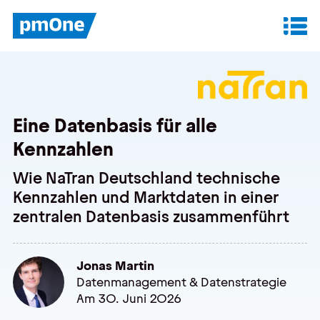
Unser Angebot
Datenanalyse & Reporting
Eine Datenbasis für alle
Finanzplanung & Controlling
Kennzahlen
IT-Betrieb & Support
Wie NaTran Deutschland technische
Kennzahlen und Marktdaten in einer
zentralen Datenbasis zusammenführt
Insights
Anwenderberichte
Jonas Martin
Datenmanagement & Datenstrategie
Whitepaper
Am 30. Juni 2026
Blog