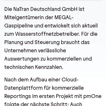
Die NaTran Deutschland GmbH ist
Veranstaltungen
Miteigentümerin der MEGAL-
Gaspipeline und entwickelt sich aktuell
Trainings
zum Wasserstoffnetzbetreiber. Für die
Webseminare
Planung und Steuerung braucht das
Events
Unternehmen verlässliche
Auswertungen zu kommerziellen und
Über uns
technischen Kennzahlen.
Wir sind pmOne
Nach dem Aufbau einer Cloud-
Partner & Technologie
Datenplattform für kommerzielle
Jobs & Karriere
Reportings im ersten Projekt mit pmOne
folgte der nächste Schritt: Auch