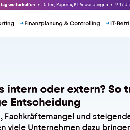
lltag weiterhelfen
• Daten, Reports, KI-Anwendungen • 9-17 Uhr
rting
Finanzplanung & Controlling
IT-Betr
s intern oder extern? So t
ige Entscheidung
 Fachkräftemangel und steigend
 viele Unternehmen dazu bringen,