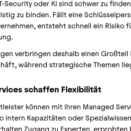
IT-Security oder KI sind schwer zu finde
istig zu binden. Fällt eine Schlüsselper
ternehmen, entsteht schnell ein Risiko f
ung.
ngen verbringen deshalb einen Großteil i
äft, während strategische Themen lie
rvices schaffen Flexibilität
stleister können mit ihren Managed Ser
o intern Kapazitäten oder Spezialwissen
halten Zugang zu Experten, erprobten 