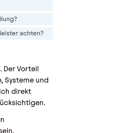
ilung?
leister achten?
 Der Vorteil
e, Systeme und
ch direkt
ücksichtigen.
en
sein.