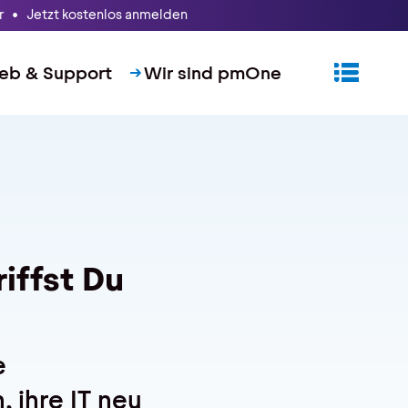
 • Jetzt kostenlos anmelden
ieb & Support
Wir sind pmOne
riffst Du
e
 ihre IT neu