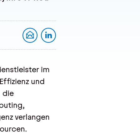
enstleister im
Effizienz und
 die
puting,
genz verlangen
ourcen.