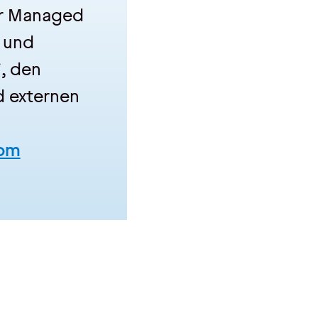
or Managed
 und
, den
d externen
om