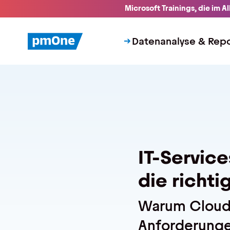
Unser Angebot
Microsoft Trainings, die im A
Datenanalyse & Reporting
Finanzplanung & Controlling
Datenanalyse & Repo
IT-Betrieb & Support
Insights
Anwenderberichte
Whitepaper
Blog
Veranstaltungen
Trainings
Webseminare
IT-Service
Events
Über uns
die richt
Wir sind pmOne
Partner & Technologie
Warum Cloud,
Jobs & Karriere
Kontakt
Anforderungen