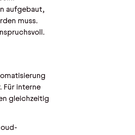
en aufgebaut,
erden muss.
nspruchsvoll.
tomatisierung
 Für interne
en gleichzeitig
loud-