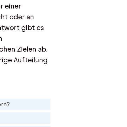
r einer
cht oder an
ntwort gibt es
n
hen Zielen ab.
rige Aufteilung
ern?