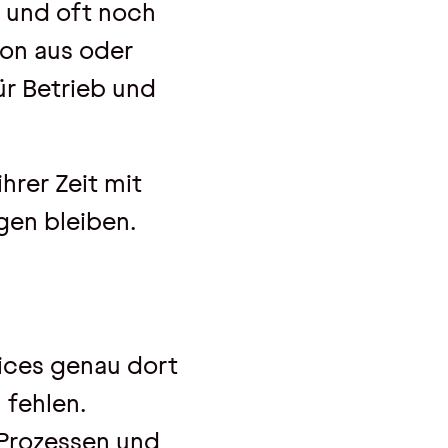
n und oft noch
son aus oder
ür Betrieb und
hrer Zeit mit
gen bleiben.
vices genau dort
 fehlen.
Prozessen und