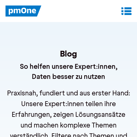
Unser Angebot
Datenanalyse & Reporting
Blog
Finanzplanung & Controlling
So helfen unsere Expert:innen,
IT-Betrieb & Support
Daten besser zu nutzen
Praxisnah, fundiert und aus erster Hand:
Insights
Unsere Expert:innen teilen ihre
Anwenderberichte
Erfahrungen, zeigen Lösungsansätze
Whitepaper
und machen komplexe Themen
Blog
verständlich. Filtere nach Themen und