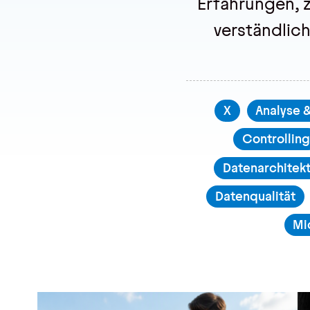
Erfahrungen,
Kontakt, Impressum
Datenschutz
verständlich
AGBs
Hinweisgebersystem
X
Analyse 
Controllin
Datenarchitek
Datenqualität
Mi