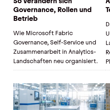
So verändern sich
A
Governance, Rollen und
T
Betrieb
D
Wie Microsoft Fabric
U
Governance, Self-Service und
L
Zusammenarbeit in Analytics-
R
Landschaften neu organisiert.
P