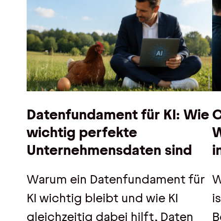
Datenfundament für KI: Wie
C
wichtig perfekte
W
Unternehmensdaten sind
i
Warum ein Datenfundament für
W
KI wichtig bleibt und wie KI
i
gleichzeitig dabei hilft, Daten
B