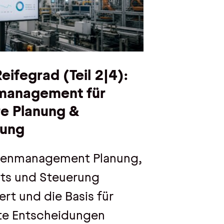
ifegrad (Teil 2|4):
management für
e Planung &
rung
tenmanagement Planung,
ts und Steuerung
ert und die Basis für
te Entscheidungen