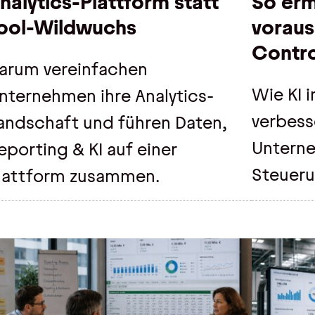
nalytics-Plattform statt
So erm
ool-Wildwuchs
vorau
Contro
arum vereinfachen
Wie KI 
nternehmen ihre Analytics-
verbess
andschaft und führen Daten,
Unterne
eporting & KI auf einer
Steueru
lattform zusammen.