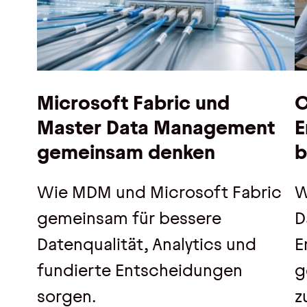
Microsoft Fabric und
C
Master Data Management
E
gemeinsam denken
b
Wie MDM und Microsoft Fabric
W
gemeinsam für bessere
D
Datenqualität, Analytics und
E
fundierte Entscheidungen
g
sorgen.
z