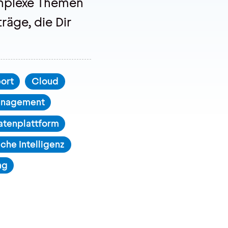
mplexe Themen
räge, die Dir
ort
Cloud
anagement
atenplattform
iche Intelligenz
ng