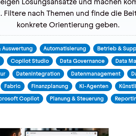
 zeigen Lösungsansätze und machen ko
. Filtere nach Themen und finde die Beit
konkrete Orientierung geben.
& Auswertung
Automatisierung
Betrieb & Supp
g
Copilot Studio
Data Governance
Data M
tur
Datenintegration
Datenmanagement
D
Fabric
Finanzplanung
KI-Agenten
Künstl
crosoft Copilot
Planung & Steuerung
Reporti