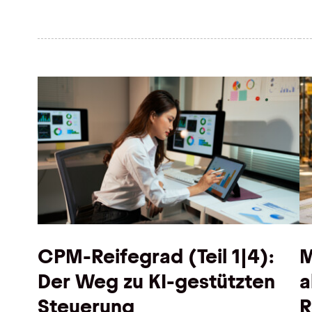
CPM-Reifegrad (Teil 1|4):
M
Der Weg zu KI-gestützten
a
Steuerung
R