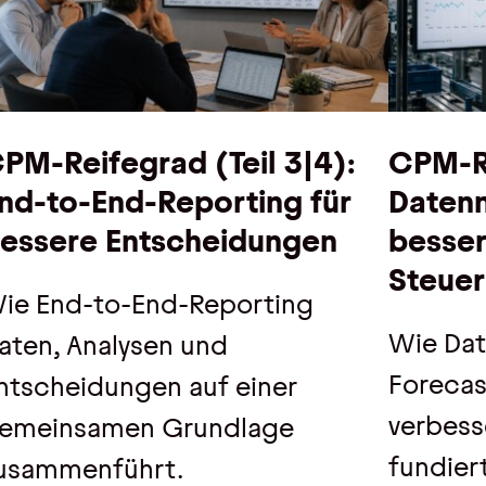
PM-Reifegrad (Teil 3|4):
CPM-Re
nd-to-End-Reporting für
Daten
essere Entscheidungen
besser
Steue
ie End-to-End-Reporting
Wie Da
aten, Analysen und
Forecas
ntscheidungen auf einer
verbess
emeinsamen Grundlage
fundier
usammenführt.