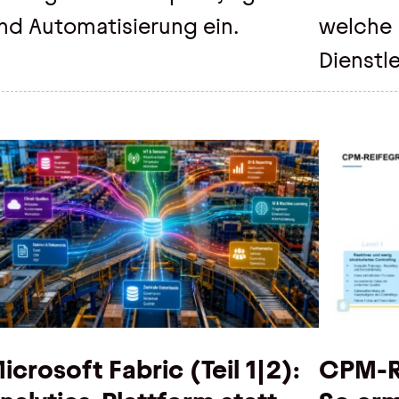
nd Automatisierung ein.
welche 
Dienstle
icrosoft Fabric (Teil 1|2):
CPM-Re