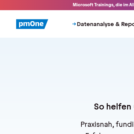
Unser Angebot
Microsoft Trainings, die im A
Datenanalyse & Reporting
Finanzplanung & Controlling
Datenanalyse & Repo
IT-Betrieb & Support
Insights
Anwenderberichte
Whitepaper
Blog
Veranstaltungen
Trainings
Webseminare
Events
Über uns
So helfen
Wir sind pmOne
Partner & Technologie
Jobs & Karriere
Praxisnah, fund
Kontakt