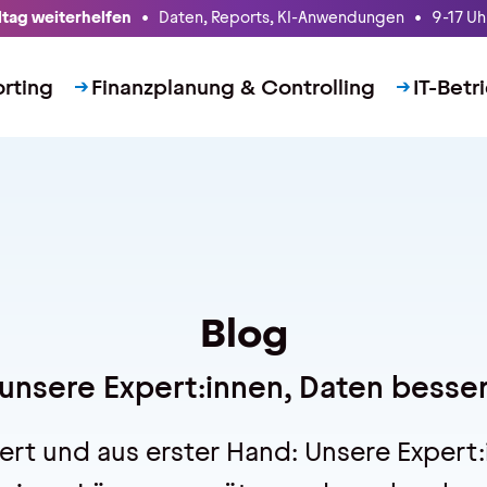
lltag weiterhelfen
• Daten, Reports, KI-Anwendungen • 9-17 Uhr
rting
Finanzplanung & Controlling
IT-Betr
Blog
 unsere Expert:innen, Daten besser
iert und aus erster Hand: Unsere Expert:i