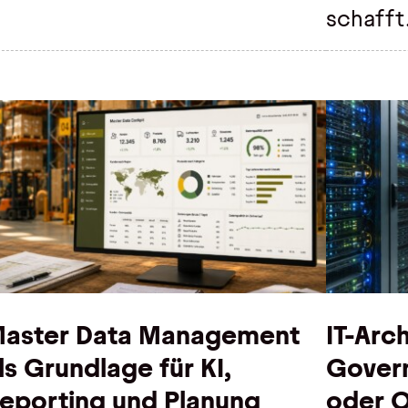
schafft
aster Data Management
IT-Arc
ls Grundlage für KI,
Govern
eporting und Planung
oder 