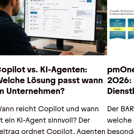
opilot vs. KI-Agenten:
pmOne
elche Lösung passt wann
2026:
m Unternehmen?
Dienstl
ann reicht Copilot und wann
Der BAR
st ein KI-Agent sinnvoll? Der
welche 
eitrag ordnet Copilot, Agenten
besond