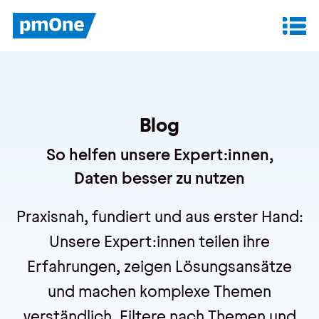
Unser Angebot
Datenanalyse & Reporting
Blog
Finanzplanung & Controlling
So helfen unsere Expert:innen,
IT-Betrieb & Support
Daten besser zu nutzen
Praxisnah, fundiert und aus erster Hand:
Insights
Unsere Expert:innen teilen ihre
Anwenderberichte
Erfahrungen, zeigen Lösungsansätze
Whitepaper
und machen komplexe Themen
Blog
verständlich. Filtere nach Themen und