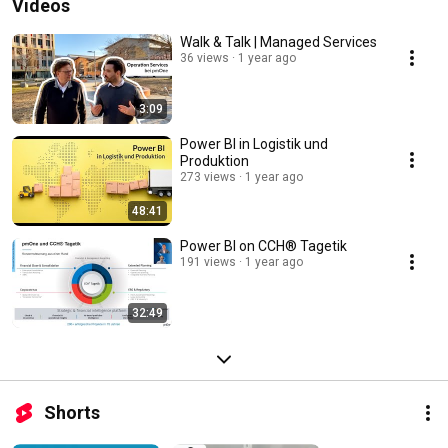
Videos
Walk & Talk | Managed Services
36 views
1 year ago
3:09
Power BI in Logistik und
Produktion
273 views
1 year ago
48:41
Power BI on CCH® Tagetik
191 views
1 year ago
32:49
Shorts