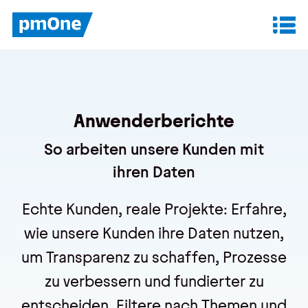
Unser Angebot
Datenanalyse & Reporting
Anwenderberichte
Finanzplanung & Controlling
So arbeiten unsere Kunden mit
IT-Betrieb & Support
ihren Daten
Echte Kunden, reale Projekte: Erfahre,
Insights
wie unsere Kunden ihre Daten nutzen,
Anwenderberichte
um Transparenz zu schaffen, Prozesse
Whitepaper
zu verbessern und fundierter zu
Blog
entscheiden. Filtere nach Themen und