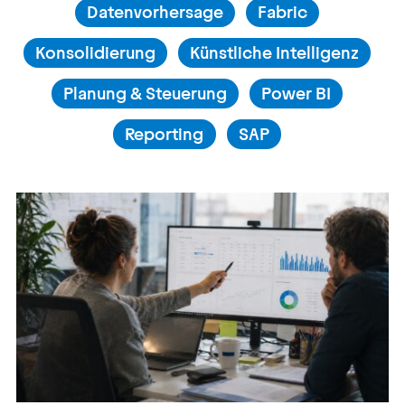
Datenvorhersage
Fabric
Kontakt
Konsolidierung
Künstliche Intelligenz
Kontakt, Impressum
Planung & Steuerung
Power BI
Datenschutz
AGBs
Reporting
SAP
Hinweisgebersystem